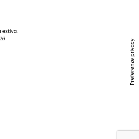
 estiva.
26
.