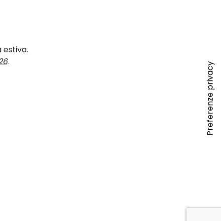
 estiva.
26
.