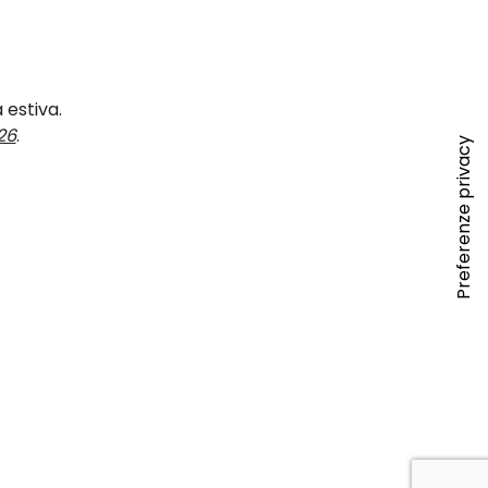
 estiva.
26
.